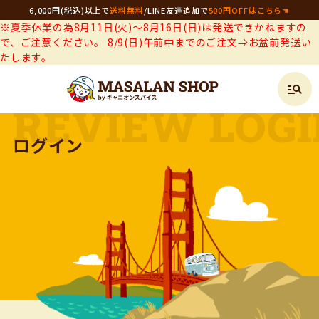
6,000円(税込)以上で
送料無料
/
LINE友達追加で
500円OFFはこちら☚
※夏季休業の為8月11日(火)～8月16日(日)は発送できかねますの
で、ご注意ください。 8/9(日)午前中までのご注文⇒お盆前発送い
たします。
ログイン
REVIEW LOG
ログイン