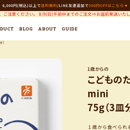
6,000円(税込)以上で
送料無料
/
LINE友達追加で
500円OFFはこちら☚
で、ご注意ください。 8/9(日)午前中までのご注文⇒お盆前発送いた
DUCT
BLOG
ABOUT
GUIDE
分）
1歳からの
こどもの
mini
75g（3皿
１歳から食べられ