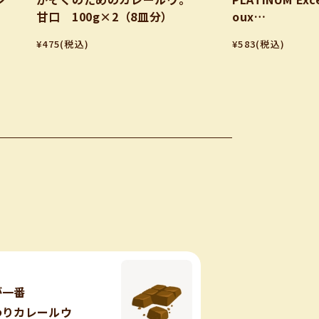
甘口 100g×2（8皿分）
oux
プラチナ エクセ
¥475
(税込)
¥583
(税込)
ウ
100g（4皿分）
が一番
わりカレールウ