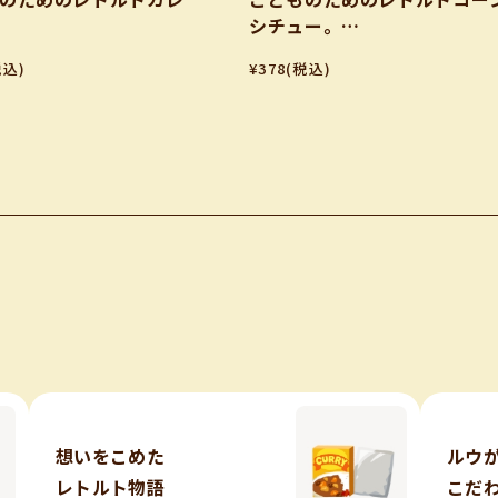
シチュー。
2
80ｇ✕2
税込)
¥378
(税込)
想いをこめた
ルウ
レトルト物語
こだ