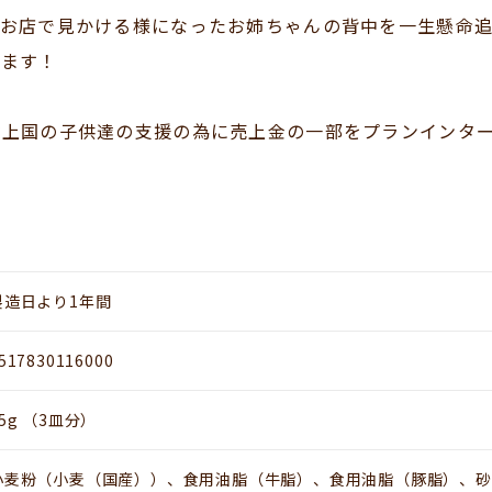
なお店で見かける様になったお姉ちゃんの背中を一生懸命
します！
途上国の子供達の支援の為に売上金の一部をプランインタ
製造日より1年間
517830116000
75g （3皿分）
小麦粉（小麦（国産））、食用油脂（牛脂）、食用油脂（豚脂）、砂