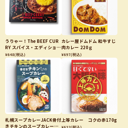
うりゃー！The BEEF CUR
カレー屋ドムドム 和牛すじ
RY スパイス・エディション
肉カレー 220ｇ
200g
¥648
(税込)
¥697
(税込)
札幌スープカレーJACK骨付
上等カレー コクの赤170g
きチキンのスープカレー32
¥632
(税込)