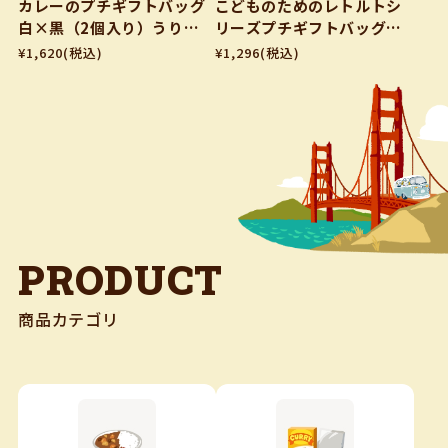
カレーのプチギフトバッグ
こどものためのレトルトシ
白×黒（2個入り）うりゃ
リーズプチギフトバッグ
ー！The BEEF セット 黒
（3個入り） カレー＆ハ
¥1,620
(税込)
¥1,296
(税込)
毛和牛すじカレー＆スパイ
ヤシ＆コーンシチュー※8
スエディション
大アレルゲン不使用
PRODUCT
商品カテゴリ