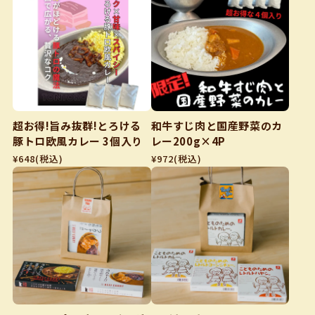
超お得!旨み抜群!とろける
和牛すじ肉と国産野菜のカ
豚トロ欧風カレー 3個入り
レー200g×4P
¥648
(税込)
¥972
(税込)