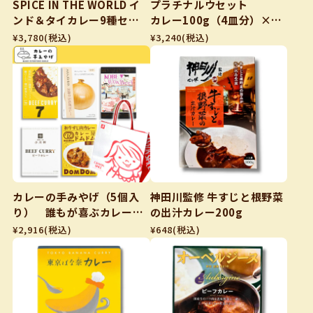
SPICE IN THE WORLD イ
プラチナルウセット
ンド＆タイカレー9種セッ
カレー100g（4皿分）×2
ト（かわいい紙袋付き）
個、クリームシチュー100g
¥3,780
(税込)
¥3,240
(税込)
（4皿分）×2個、ビーフシ
チュー100g（4皿分）×2
個、
カレーの手みやげ（5個入
神田川監修 牛すじと根野菜
り） 誰もが喜ぶカレーセ
の出汁カレー200g
ットかわいい紙袋付き
¥2,916
(税込)
¥648
(税込)