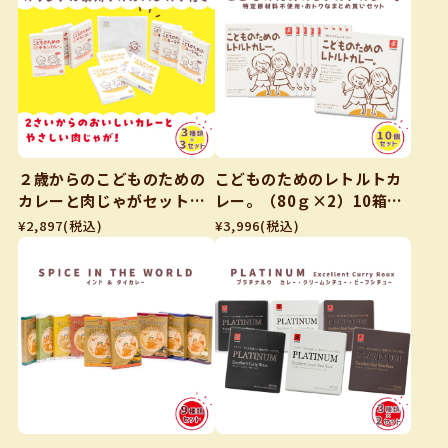
２歳からのこどものための
こどものためのレトルトカ
カレーと肉じゃがセット
レー。（80ｇ×2）10箱セ
（オリジナル泉州タオル付
ット
¥2,897
(税込)
¥3,996
(税込)
き）