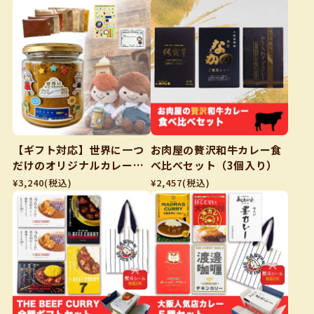
【ギフト対応】世界に一つ
お肉屋の贅沢和牛カレー食
だけのオリジナルカレー粉
べ比べセット（3個入り）
作り体験キット(スパイス9
¥3,240
(税込)
¥2,457
(税込)
種類+ビン+紙袋+シール)