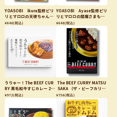
YOASOBI ikura監修ピリ
YOASOBI Ayase監修ピリ
リとマロロの天使ちゃんも
リとマロロの閻魔さまもご
ご満悦カレー新感覚まろや
機嫌カレーコクと辛さの新
¥648
(税込)
¥648
(税込)
かさ!レモンミルクポークカ
辛気鋭スリランカ風ポーク
レー 180g
カレー 180g
うりゃー！The BEEF CUR
The BEEF CURRY MATSU
RY 黒毛和牛すじカレー 240
SAKA （ザ・ビーフカリー
g
松阪牛） 200g
¥972
(税込)
¥756
(税込)