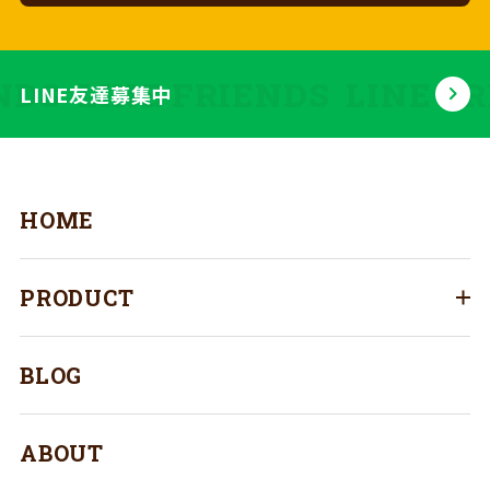
NDS
LINE FRIENDS
LINE FR
LINE友達募集中
HOME
PRODUCT
BLOG
ABOUT