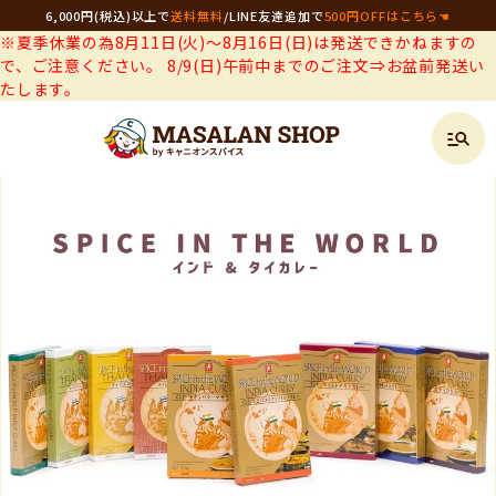
6,000円(税込)以上で
送料無料
/
LINE友達追加で
500円OFFはこちら☚
※夏季休業の為8月11日(火)～8月16日(日)は発送できかねますの
で、ご注意ください。 8/9(日)午前中までのご注文⇒お盆前発送い
たします。
シリーズから選ぶ
SPICE IN THE WORLD インド＆タイカレ