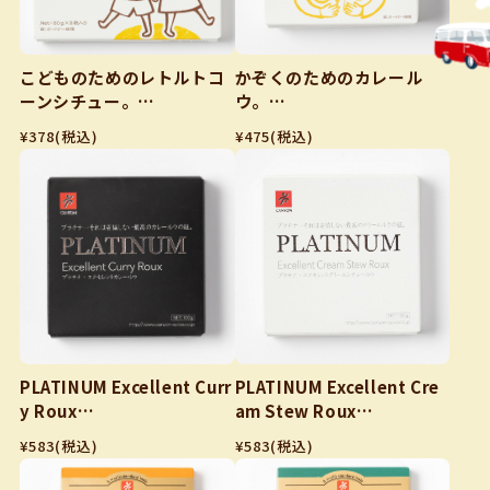
こどものためのレトルトコ
かぞくのためのカレール
ーンシチュー。
ウ。
80ｇ✕2
甘口 100g×2（8皿分）
¥378
(税込)
¥475
(税込)
PLATINUM Excellent Curr
PLATINUM Excellent Cre
y Roux
am Stew Roux
プラチナ エクセレント カレ
プラチナ エクセレント クリ
¥583
(税込)
¥583
(税込)
ールウ
ームシチュールウ
100g（4皿分）
100g（4皿分）