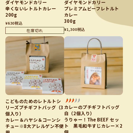
ダイヤモンドカリー
ダイヤモンドカリー
辛くないレトルトカレー
プレミアムビーフレトルト
200g
カレー
300g
¥
630
税込
¥
1,300
税込
在庫切れ
こどものためのレトルトシ
カレーのプチギフトバッグ
リーズプチギフトバッグ（3
白（2個入り）
個入り）
うりゃー！The BEEF セッ
カレー＆ハヤシ＆コーンシ
ト 黒毛和牛すじカレー×2
チュー※8大アレルゲン不使
個
用