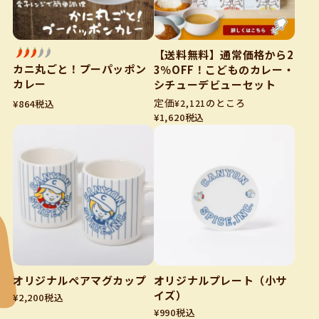
【送料無料】通常価格から2
カニ丸ごと！プーパッポン
3％OFF！こどものカレー・
カレー
シチューデビューセット
のところ
¥
864
税込
¥
2,121
¥
1,620
税込
オリジナルペアマグカップ
オリジナルプレート（小サ
イズ）
¥
2,200
税込
¥
990
税込