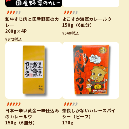
和牛すじ肉と国産野菜のカ
よこすか海軍カレールウ
レー
150g（6皿分）
200g×4P
¥
540
税込
¥
972
税込
日本一辛い黄金一味仕込み
奈良しかないカレースパイ
のカレールウ
シー（ビーフ）
150g（6皿分）
170g