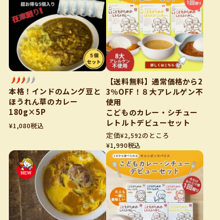
【送料無料】通常価格から2
本格！インドのムング豆と
3％OFF！８大アレルゲン不
ほうれん草のカレー
使用
180g×5P
こどものカレー・シチュー
レトルトデビューセット
¥
1,080
税込
のところ
¥
2,592
¥
1,990
税込