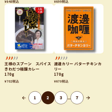
¥
648
税込
¥
699
税込
王様のスプーン スパイス
渡邊カリー バターチキンカ
きわだつ極醸カレー
リー
170g
170g
¥
702
税込
¥
670
税込
1
2
3
…
7