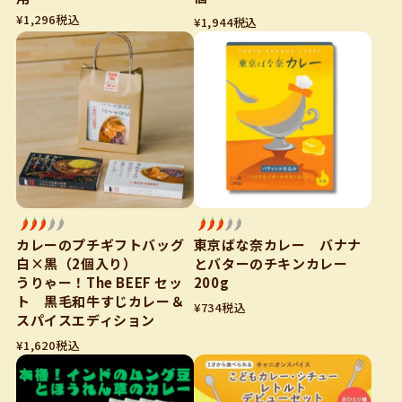
¥
1,296
税込
¥
1,944
税込
カレーのプチギフトバッグ
東京ばな奈カレー バナナ
白×黒（2個入り）
とバターのチキンカレー
うりゃー！The BEEF セッ
200g
ト 黒毛和牛すじカレー＆
¥
734
税込
スパイスエディション
¥
1,620
税込