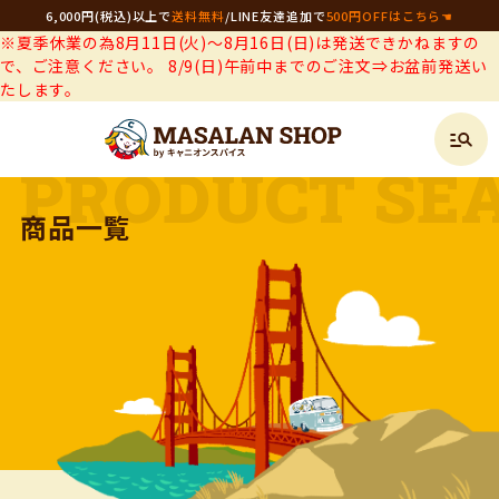
6,000円(税込)以上で
送料無料
/
LINE友達追加で
500円OFFはこちら☚
※夏季休業の為8月11日(火)～8月16日(日)は発送できかねますの
で、ご注意ください。 8/9(日)午前中までのご注文⇒お盆前発送い
たします。
商品一覧
PRODUCT SE
商品一覧